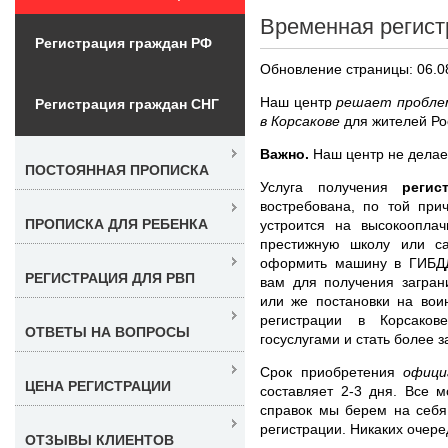
Временная регист
Регистрация граждан РФ
Обновление страницы: 06.0
Наш центр
решает проблем
Регистрация граждан СНГ
в Корсакове
для жителей Ро
Важно.
Наш центр не делае
ПОСТОЯННАЯ ПРОПИСКА
Услуга получения
реги
востребована, по той при
ПРОПИСКА ДЛЯ РЕБЕНКА
устроится на высокооплач
престижную школу или са
оформить машину в ГИБДД
РЕГИСТРАЦИЯ ДЛЯ РВП
вам для получения загран
или же постановки на вои
регистрации в Корсаков
ОТВЕТЫ НА ВОПРОСЫ
госуслугами и стать более
Срок приобретения
офици
ЦЕНА РЕГИСТРАЦИИ
составляет 2-3 дня. Все
справок мы берем на себя
регистрации. Никаких очере
ОТЗЫВЫ КЛИЕНТОВ