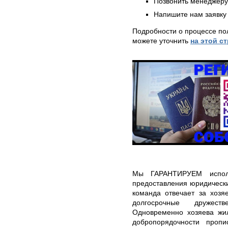
Позвонить менеджер
Напишите нам заявку 
Подробности о процессе по
можете уточнить
на этой с
Мы ГАРАНТИРУЕМ исполн
предоставления юридически
команда отвечает за хозя
долгосрочные дружест
Одновременно хозяева жил
добропорядочности проп