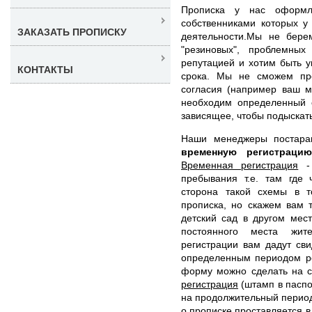
Прописка у нас оформл
собственниками которых у
ЗАКАЗАТЬ ПРОПИСКУ
деятельности.Мы не бере
"резиновых", проблемны
репутацией и хотим быть 
КОНТАКТЫ
срока. Мы не сможем про
согласия (например ваш м
необходим определенный 
зависящее, чтобы подыскат
Наши менеджеры постар
временную регистрац
Временная регистрация
- 
пребывания т.е. там где 
сторона такой схемы в т
прописка, но скажем вам 
детский сад в другом мес
постоянного места жит
регистрации вам дадут св
определенным периодом ре
форму можно сделать на с
регистрация
(штамп в паспор
на продолжительный период 
о прописке проставляется в